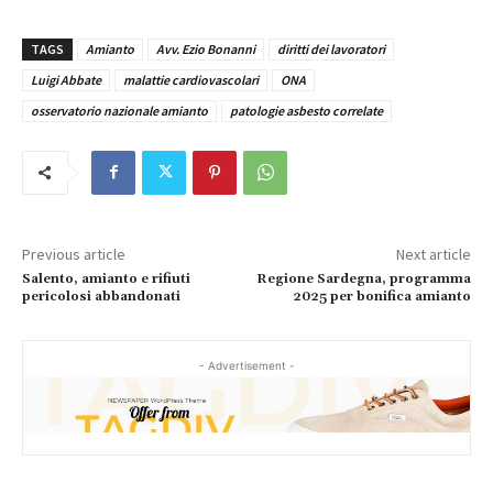
TAGS
Amianto
Avv. Ezio Bonanni
diritti dei lavoratori
Luigi Abbate
malattie cardiovascolari
ONA
osservatorio nazionale amianto
patologie asbesto correlate
Previous article
Next article
Salento, amianto e rifiuti
Regione Sardegna, programma
pericolosi abbandonati
2025 per bonifica amianto
- Advertisement -