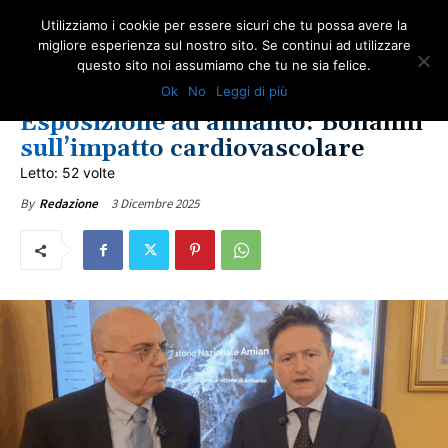
Utilizziamo i cookie per essere sicuri che tu possa avere la
migliore esperienza sul nostro sito. Se continui ad utilizzare
questo sito noi assumiamo che tu ne sia felice.
AMIANTO E SOCIETÀ
IN PRIMO PIANO
LAZIO
NEWS AMIANTO
Ok
No
Leggi di più
LOTTA ALL'AMIANTO
ONA TV
SALUTE
ULTIME NOTIZIE
Esposizione ad amianto: Bonanni
sull’impatto cardiovascolare
Letto: 52 volte
3 Dicembre 2025
By
Redazione