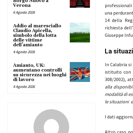
Borgo Nuovo a
professionali 
Verona
6 Agosto 2026
una perdurant
14 della Regi
Addio al maresciallo
richiesta del
Claudio Apicella,
Giuseppe Infu
simbolo della lotta
delle vittime
dell’amianto
La situaz
4 Agosto 2026
In Calabria si
Amianto, UK:
aumentano controlli
istituito con
su sicurezza nei luoghi
308/2002), a
di lavoro
alla disponib
4 Agosto 2026
modalità di e
le situazioni d
I dati aggiorn
Altro caso po