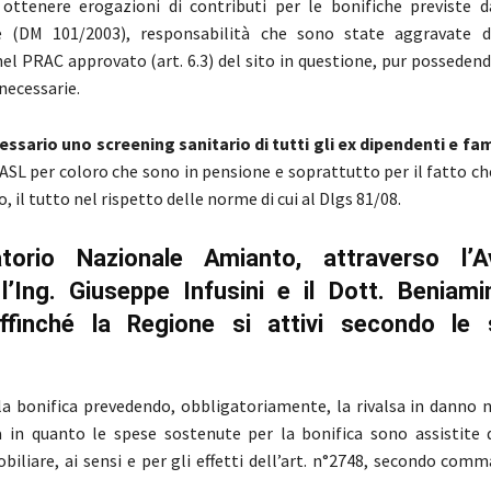
 ottenere erogazioni di contributi per le bonifiche previste d
e (DM 101/2003), responsabilità che sono state aggravate 
el PRAC approvato (art. 6.3) del sito in questione, pur posseden
necessarie.
essario uno screening sanitario di tutti gli ex dipendenti e fam
 ASL per coloro che sono in pensione e soprattutto per il fatto che
o, il tutto nel rispetto delle norme di cui al Dlgs 81/08.
atorio Nazionale Amianto, attraverso l’A
l’Ing. Giuseppe Infusini e il Dott. Beniam
affinché la Regione si attivi secondo le 
 la bonifica prevedendo, obbligatoriamente, la rivalsa in danno 
a in quanto le spese sostenute per la bonifica sono assistite d
biliare, ai sensi e per gli effetti dell’art. n°2748, secondo comm