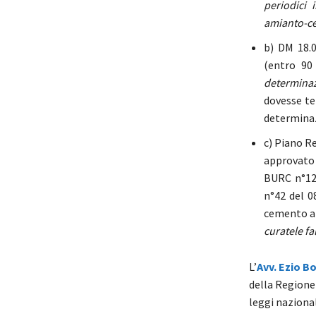
periodici 
amianto-c
b) DM 18.0
(entro 90 
determinazi
dovesse ten
determinazi
c) Piano R
approvato 
BURC n°122
n°42 del 08
cemento a
curatele fa
L’
Avv. Ezio B
della Regione 
leggi nazionali