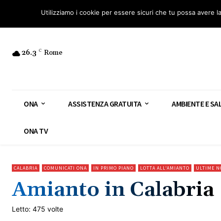
Osservatorio Nazionale Amianto: aderisci
Diventa Guardia Nazionale Ami
Utilizziamo i cookie per essere sicuri che tu possa avere l
26.3
C
Rome
ONA
ASSISTENZA GRATUITA
AMBIENTE E SA
ONA TV
CALABRIA
COMUNICATI ONA
IN PRIMO PIANO
LOTTA ALL'AMIANTO
ULTIME N
Amianto in Calabria
Letto: 475 volte