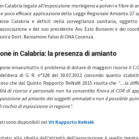
in Calabria legate all’esposizione morbigena a polveri e fibre di 
e poco efficace applicazione della Legge Regionale Amianto 27 ap
one Calabria e deficit nella sorveglianza sanitaria, oggetto 
l’associazione e del suo presidente Avv. Ezio Bonanni e dei coord
sini e Dott. Beniamino Falvo di ONA Cosenza.
ione in Calabria: la presenza di amianto
 pone innanzitutto il problema di dotare di maggiori risorse il C.O
 delibera di G. R. n°328 del 30.07.2012 (secondo quanto stabil
tteso che dal Quinto Rapporto ReNaM 2015 risulta che
“…la diffi
ilità di risorse e personale non ha consentito finora al COR di ap
sposizione ad amianto dei soggetti ammalati e non è possibile quin
i rischio di esposizione in regione”.
ati sono disponibili nel
VII Rapporto ReNaM
.
rtato alla ribalta dall’attività dell’associazione è quello legat