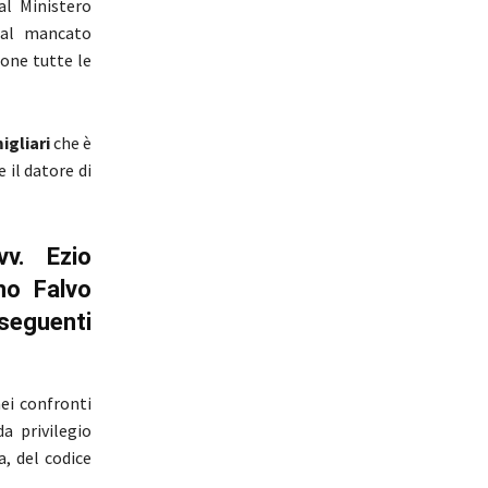
al Ministero
dal mancato
done tutte le
igliari
che è
 il datore di
vv. Ezio
ino Falvo
seguenti
nei confronti
a privilegio
a, del codice