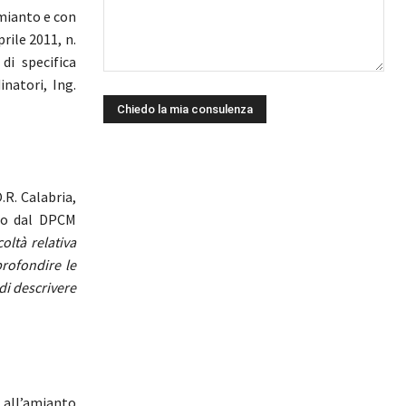
amianto e con
rile 2011, n.
di specifica
inatori, Ing.
.R. Calabria,
ito dal DPCM
coltà relativa
profondire le
di descrivere
o all’amianto