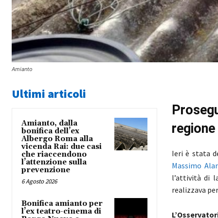
Amianto
Ultimi articoli
Proseg
Amianto, dalla
regione 
bonifica dell’ex
Albergo Roma alla
vicenda Rai: due casi
Ieri è stata 
che riaccendono
l’attenzione sulla
Massimo Alamp
prevenzione
l’attività di
6 Agosto 2026
realizzava pe
Bonifica amianto per
l’ex teatro-cinema di
L’Osservato