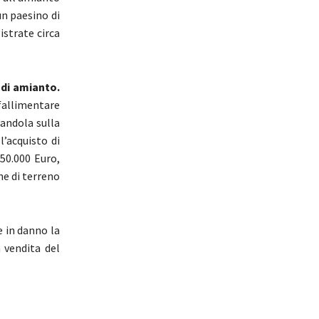
un paesino di
istrate circa
 di amianto.
 fallimentare
andola sulla
l’acquisto di
50.000 Euro,
ne di terreno
e in danno la
a vendita del