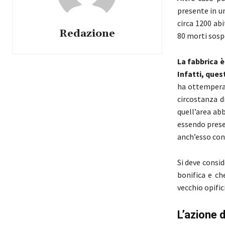
presente in un
circa 1200 abi
Redazione
80 morti sospe
La fabbrica è
Infatti, ques
ha ottemperat
circostanza di
quell’area ab
essendo prese
anch’esso cont
Si deve consi
bonifica e ch
vecchio opifi
L’azione 