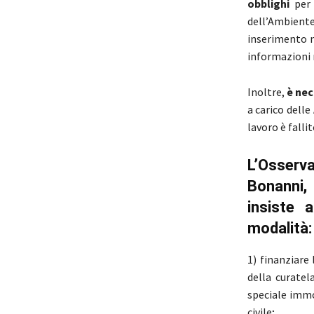
obblighi
per
dell’Ambient
inserimento n
informazioni 
Inoltre,
è nec
a carico delle
lavoro è fallit
L’Osserv
Bonanni, 
insiste 
modalità:
1) finanziare
della curatel
speciale immo
civile;