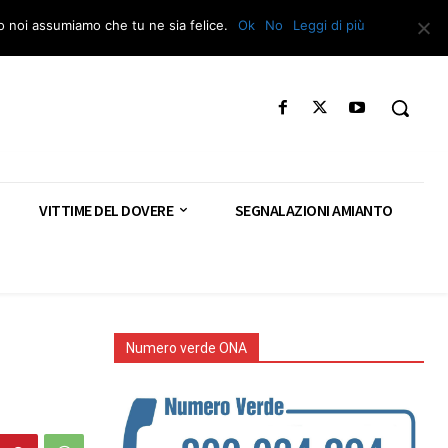
Segnala – Repac
to noi assumiamo che tu ne sia felice.
Ok
No
Leggi di più
VITTIME DEL DOVERE
SEGNALAZIONI AMIANTO
Numero verde ONA