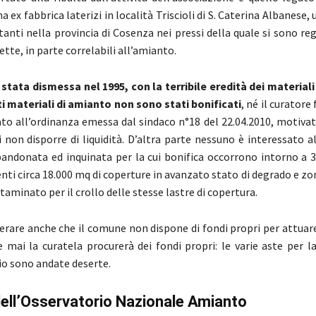
a ex fabbrica laterizi in località Triscioli di S. Caterina Albanese, 
tanti nella provincia di Cosenza nei pressi della quale si sono reg
tte, in parte correlabili all’amianto.
 stata dismessa nel 1995, con la terribile eredità dei materiali
ti materiali di amianto non sono stati bonificati
, né il curatore
o all’ordinanza emessa dal sindaco n°18 del 22.04.2010, motivat
 non disporre di liquidità. D’altra parte nessuno è interessato al
bandonata ed inquinata per la cui bonifica occorrono intorno a 3
nti circa 18.000 mq di coperture in avanzato stato di degrado e zo
aminato per il crollo delle stesse lastre di copertura.
derare anche che il comune non dispone di fondi propri per attuar
e mai la curatela procurerà dei fondi propri: le varie aste per l
cio sono andate deserte.
dell’Osservatorio Nazionale Amianto