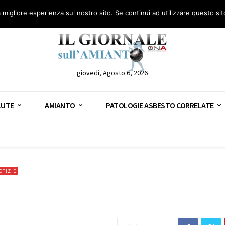
anto – AGN
Consulenza legale gratuita: civile, penale e lavoro
Segnala – AGN
a migliore esperienza sul nostro sito. Se continui ad utilizzare questo si
giovedì, Agosto 6, 2026
LUTE
AMIANTO
PATOLOGIE ASBESTO CORRELATE
OTIZIE