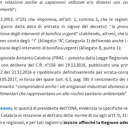
in relazione anche ai capannoni utilizzati e/o dimessi con c
emento
”;
3.2003, n°101 che imponeva, all’art. 1, comma 2, che le regioni
giorni dalla data di entrata in vigore del decreto) “
la proc
one degli interventi di bonifica urgenti
” stabilendo, altresì, che
er conto degli “i” (Allegato “A”, Categoria 1) definendo anche i c
one degli interventi di bonifica urgenti (Allegato B, punto 1);
egionale Amianto Calabria (PRAC – previsto dalla Legge Regionale
con delibera del C.R. n°156 del 19.12.2016, pubblicato una pri
 del 21.12.2016 e ripubblicato definitivamente per errata-corr
.05.2017, in forza del quale (art. 6.3, pag. 58) il censimento dei
mianto “
comprenderà anche i siti artigianali-industriali dismessi o
llimentari che rappresentano un alto rischio sanitario-ambientale
”.
onanni
, in qualità di presidente dell’ONA, evidenzia la specifiche r
Calabria in relazione al dettato delle norme di cui agli artt. 9, 32 
 e regionali, e per tali ragioni si
insiste affinché la Regione ade