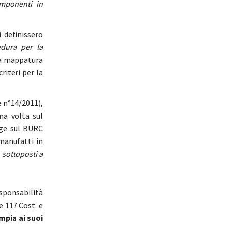
omponenti in
 definissero
edura per la
 la mappatura
riteri per la
 n°14/2011),
ma volta sul
ige sul BURC
 manufatti in
 sottoposti a
esponsabilità
e 117 Cost. e
mpia ai suoi