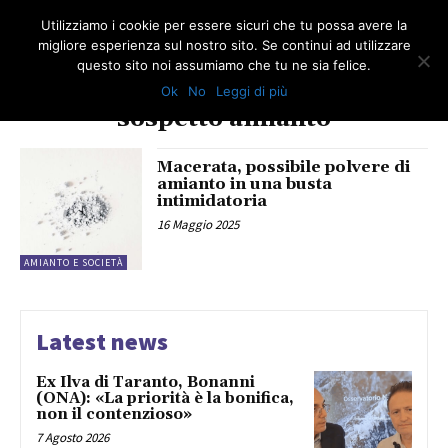
Utilizziamo i cookie per essere sicuri che tu possa avere la
migliore esperienza sul nostro sito. Se continui ad utilizzare
questo sito noi assumiamo che tu ne sia felice.
Ok
No
Leggi di più
TAG
sospetto amianto
Macerata, possibile polvere di
amianto in una busta
intimidatoria
16 Maggio 2025
AMIANTO E SOCIETÀ
Latest news
Ex Ilva di Taranto, Bonanni
(ONA): «La priorità è la bonifica,
non il contenzioso»
7 Agosto 2026