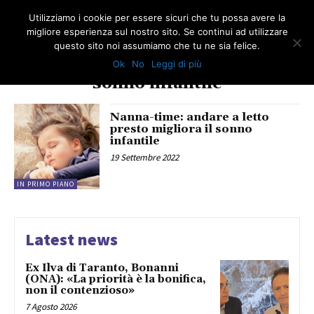
Utilizziamo i cookie per essere sicuri che tu possa avere la
migliore esperienza sul nostro sito. Se continui ad utilizzare
questo sito noi assumiamo che tu ne sia felice.
Ok
No
Leggi di più
TAG
sonno infantile
Nanna-time: andare a letto
presto migliora il sonno
infantile
19 Settembre 2022
IN PRIMO PIANO
Latest news
Ex Ilva di Taranto, Bonanni
(ONA): «La priorità è la bonifica,
non il contenzioso»
7 Agosto 2026