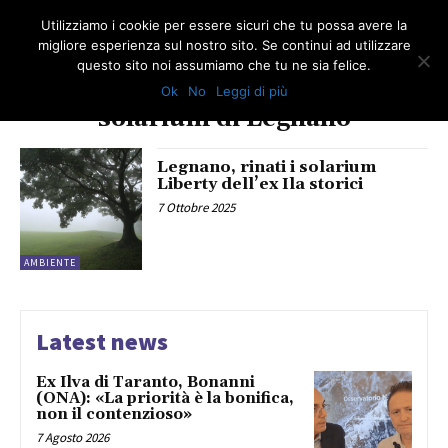
Utilizziamo i cookie per essere sicuri che tu possa avere la
migliore esperienza sul nostro sito. Se continui ad utilizzare
questo sito noi assumiamo che tu ne sia felice.
Ok
No
Leggi di più
TAG
solarium di Legnano
Legnano, rinati i solarium
Liberty dell’ex Ila storici
7 Ottobre 2025
AMBIENTE
Latest news
Ex Ilva di Taranto, Bonanni
(ONA): «La priorità è la bonifica,
non il contenzioso»
7 Agosto 2026