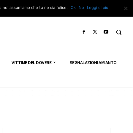
Segnala – Repac
to noi assumiamo che tu ne sia felice.
Ok
No
Leggi di più
VITTIME DEL DOVERE
SEGNALAZIONI AMIANTO