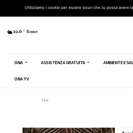
Osservatorio Nazionale Amianto: aderisci
Diventa Guardia Nazionale Ami
Utilizziamo i cookie per essere sicuri che tu possa avere l
22.6
C
Rome
ONA
ASSISTENZA GRATUITA
AMBIENTE E SA
ONA TV
TAG