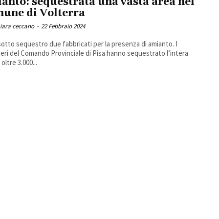
anto: sequestrata una vasta area nel
une di Volterra
iara ceccano
-
22 Febbraio 2024
sotto sequestro due fabbricati per la presenza di amianto. I
ieri del Comando Provinciale di Pisa hanno sequestrato l’intera
 oltre 3.000...