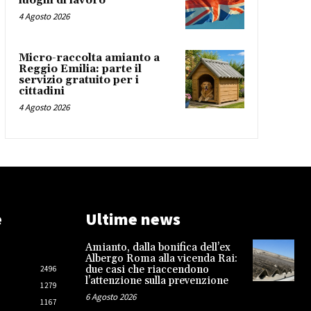
luoghi di lavoro
4 Agosto 2026
Micro-raccolta amianto a
Reggio Emilia: parte il
servizio gratuito per i
cittadini
4 Agosto 2026
e
Ultime news
Amianto, dalla bonifica dell’ex
Albergo Roma alla vicenda Rai:
due casi che riaccendono
2496
l’attenzione sulla prevenzione
1279
6 Agosto 2026
1167