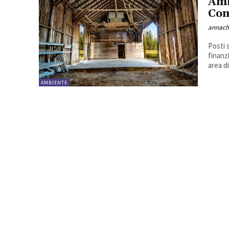
Ami
Com
annach
Posti 
finanz
area di
AMBIENTE