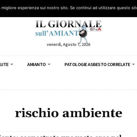
anto – AGN
Consulenza legale gratuita: civile, penale e lavoro
Segnala – AGN
a migliore esperienza sul nostro sito. Se continui ad utilizzare questo si
venerdì, Agosto 7, 2026
LUTE
AMIANTO
PATOLOGIE ASBESTO CORRELATE
rischio ambiente