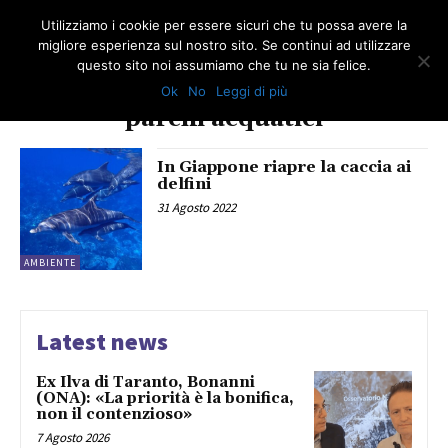
Utilizziamo i cookie per essere sicuri che tu possa avere la
migliore esperienza sul nostro sito. Se continui ad utilizzare
questo sito noi assumiamo che tu ne sia felice.
Ok
No
Leggi di più
TAG
parchi acquatici
In Giappone riapre la caccia ai
delfini
31 Agosto 2022
AMBIENTE
Latest news
Ex Ilva di Taranto, Bonanni
(ONA): «La priorità è la bonifica,
non il contenzioso»
7 Agosto 2026