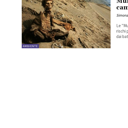
Mum
cam
Simona
Le "Mu
rischi per 
AMBIENTE