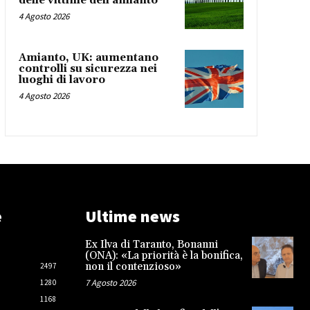
delle vittime dell’amianto
4 Agosto 2026
Amianto, UK: aumentano
controlli su sicurezza nei
luoghi di lavoro
4 Agosto 2026
e
Ultime news
Ex Ilva di Taranto, Bonanni
(ONA): «La priorità è la bonifica,
non il contenzioso»
2497
7 Agosto 2026
1280
1168