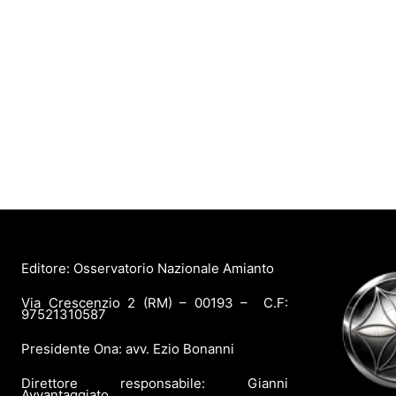
Editore: Osservatorio Nazionale Amianto
Via Crescenzio 2 (RM) – 00193 – C.F:
97521310587
Presidente Ona: avv. Ezio Bonanni
Direttore responsabile: Gianni
Avvantaggiato