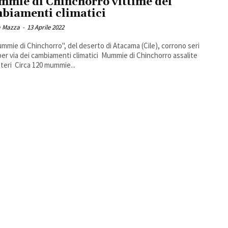
mie di Chinchorro vittime dei
biamenti climatici
 Mazza
-
13 Aprile 2022
mmie di Chinchorro", del deserto di Atacama (Cile), corrono seri
via dei cambiamenti climatici Mummie di Chinchorro assalite
dai batteri Circa 120 mummie...