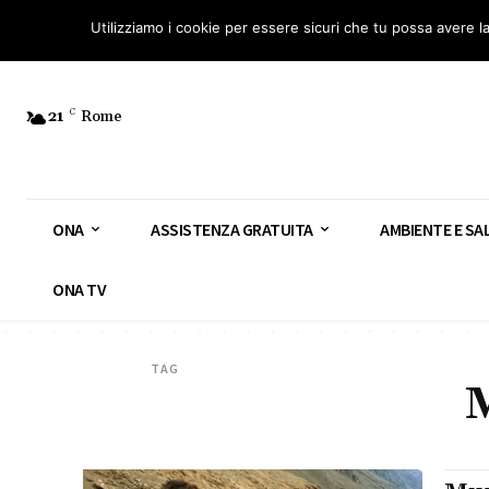
Osservatorio Nazionale Amianto: aderisci
Diventa Guardia Nazionale Ami
Utilizziamo i cookie per essere sicuri che tu possa avere l
21
C
Rome
ONA
ASSISTENZA GRATUITA
AMBIENTE E SA
ONA TV
TAG