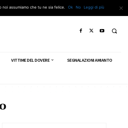
Segnala – Repac
to noi assumiamo che tu ne sia felice.
Ok
No
Leggi di più
VITTIME DEL DOVERE
SEGNALAZIONI AMIANTO
o