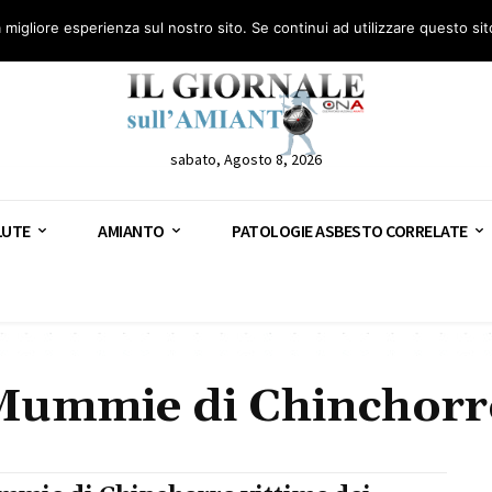
anto – AGN
Consulenza legale gratuita: civile, penale e lavoro
Segnala – AGN
a migliore esperienza sul nostro sito. Se continui ad utilizzare questo si
sabato, Agosto 8, 2026
LUTE
AMIANTO
PATOLOGIE ASBESTO CORRELATE
Mummie di Chinchorr