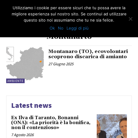
Utilizziamo i cookie per essere sicuri che tu possa avere la
migliore esperienza sul nostro sito. Se continui ad utilizzare
questo sito noi assumiamo che tu ne sia felice.
Ok
No
Leggi di più
TAG
Montanarto
Montanaro (TO), ecovolontari
scoprono discarica di amianto
27 Giugno 2025
AMBIENTE
Latest news
Ex Ilva di Taranto, Bonanni
(ONA): «La priorità è la bonifica,
non il contenzioso»
7 Agosto 2026