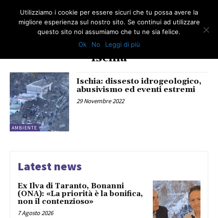
Utilizziamo i cookie per essere sicuri che tu possa avere la
migliore esperienza sul nostro sito. Se continui ad utilizzare
questo sito noi assumiamo che tu ne sia felice.
Ok
No
Leggi di più
TAG
Ischia
Ischia: dissesto idrogeologico,
abusivismo ed eventi estremi
29 Novembre 2022
AMBIENTE
Latest news
Ex Ilva di Taranto, Bonanni
(ONA): «La priorità è la bonifica,
non il contenzioso»
7 Agosto 2026