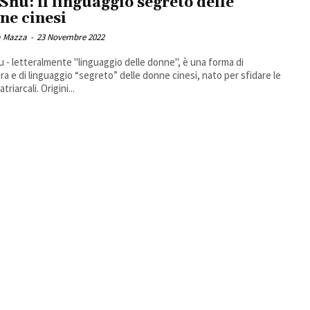
Shu: il linguaggio segreto delle
ne cinesi
 Mazza
-
23 Novembre 2022
 - letteralmente "linguaggio delle donne", è una forma di
ura e di linguaggio “segreto” delle donne cinesi, nato per sfidare le
leggi patriarcali. Origini...