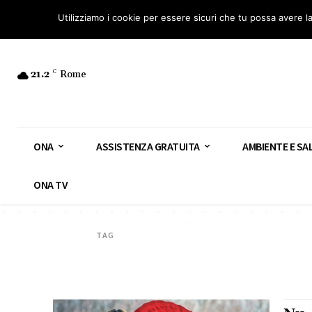
Osservatorio Nazionale Amianto: aderisci
Diventa Guardia Nazionale Ami
Utilizziamo i cookie per essere sicuri che tu possa avere l
21.2
C
Rome
ONA
ASSISTENZA GRATUITA
AMBIENTE E SA
ONA TV
TAG