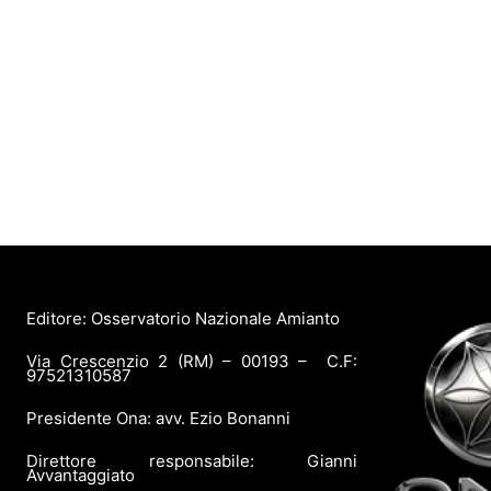
Editore: Osservatorio Nazionale Amianto
Via Crescenzio 2 (RM) – 00193 – C.F:
97521310587
Presidente Ona: avv. Ezio Bonanni
Direttore responsabile: Gianni
Avvantaggiato