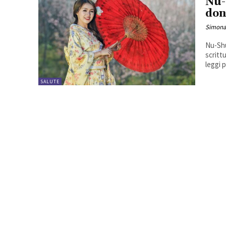
Nu-
don
Simona
Nu-Shu
scritt
SALUTE