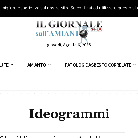
anto – AGN
Consulenza legale gratuita: civile, penale e lavoro
Segnala – AGN
a migliore esperienza sul nostro sito. Se continui ad utilizzare questo si
giovedì, Agosto 6, 2026
LUTE
AMIANTO
PATOLOGIE ASBESTO CORRELATE
Ideogrammi