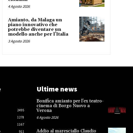
4 Agosto 2026
Amianto, da Malaga un
piano innovativo che
potrebbe diventare un
modello anche per l’Italia
3 Agosto 2026
e
Ultime news
Bonifica amianto per l’ex teatro-
cinema di Borgo Nuovo a
Verona
2495
6 Agosto 2026
1278
1167
Addio al maresciallo Claudio
O
911