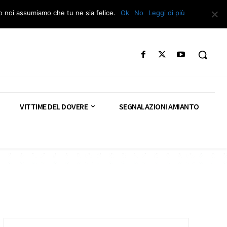
Segnala – Repac
to noi assumiamo che tu ne sia felice.
Ok
No
Leggi di più
VITTIME DEL DOVERE
SEGNALAZIONI AMIANTO