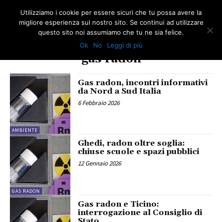
Utilizziamo i cookie per essere sicuri che tu possa avere la
migliore esperienza sul nostro sito. Se continui ad utilizzare
questo sito noi assumiamo che tu ne sia felice.
Ok
No
Leggi di più
TAG
gas radon
Gas radon, incontri informativi
da Nord a Sud Italia
6 Febbraio 2026
AMBIENTE
Ghedi, radon oltre soglia:
chiuse scuole e spazi pubblici
12 Gennaio 2026
GAS RADON
Gas radon e Ticino:
interrogazione al Consiglio di
Stato