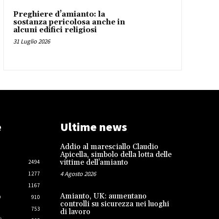
Preghiere d’amianto: la
sostanza pericolosa anche in
alcuni edifici religiosi
31 Luglio 2026
e
Ultime news
Addio al maresciallo Claudio
Apicella, simbolo della lotta delle
vittime dell’amianto
2494
4 Agosto 2026
1277
1167
Amianto, UK: aumentano
O
910
controlli su sicurezza nei luoghi
753
di lavoro