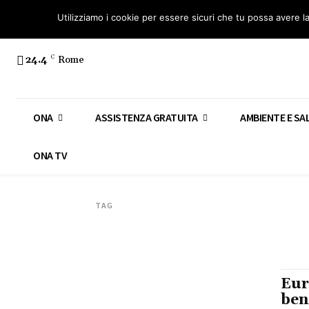
Osservatorio Nazionale Amianto: aderisci
Diventa Guardia Nazionale Ami
Utilizziamo i cookie per essere sicuri che tu possa avere l
24.4
C
Rome
ONA
ASSISTENZA GRATUITA
AMBIENTE E SA
ONA TV
TAG
Eur
ben