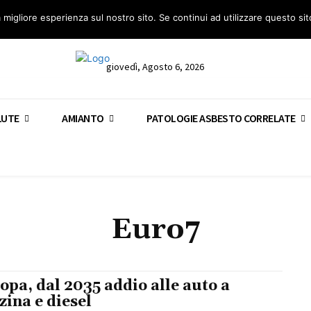
anto – AGN
Consulenza legale gratuita: civile, penale e lavoro
Segnala – AGN
a migliore esperienza sul nostro sito. Se continui ad utilizzare questo si
giovedì, Agosto 6, 2026
LUTE
AMIANTO
PATOLOGIE ASBESTO CORRELATE
Euro7
opa, dal 2035 addio alle auto a
zina e diesel