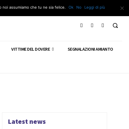
Segnala – Repac
to noi assumiamo che tu ne sia felice.
Ok
No
Leggi di più
VITTIME DEL DOVERE
SEGNALAZIONI AMIANTO
Latest news