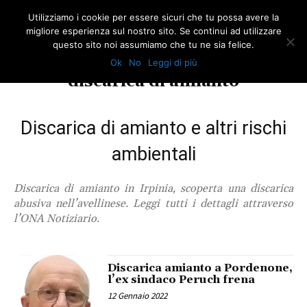
Utilizziamo i cookie per essere sicuri che tu possa avere la
migliore esperienza sul nostro sito. Se continui ad utilizzare
questo sito noi assumiamo che tu ne sia felice.
Ok
No
Leggi di più
TAG
discarica di amianto
Discarica di amianto e altri rischi
ambientali
Discarica di amianto in Irpinia, scoperta una discarica
abusiva nell’avellinese. Leggi tutti i dettagli attraverso
l’ONA Notiziario.
Discarica amianto a Pordenone,
l’ex sindaco Peruch frena
12 Gennaio 2022