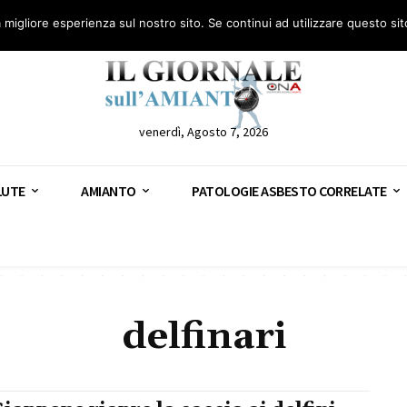
anto – AGN
Consulenza legale gratuita: civile, penale e lavoro
Segnala – AGN
a migliore esperienza sul nostro sito. Se continui ad utilizzare questo si
venerdì, Agosto 7, 2026
LUTE
AMIANTO
PATOLOGIE ASBESTO CORRELATE
delfinari