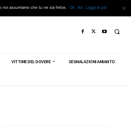
Segnala – Repac
to noi assumiamo che tu ne sia felice.
Ok
No
Leggi di più
VITTIME DEL DOVERE
SEGNALAZIONI AMIANTO