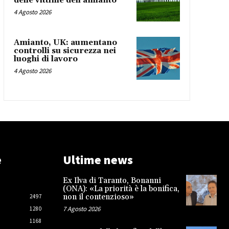
delle vittime dell’amianto
4 Agosto 2026
Amianto, UK: aumentano
controlli su sicurezza nei
luoghi di lavoro
4 Agosto 2026
e
Ultime news
Ex Ilva di Taranto, Bonanni
(ONA): «La priorità è la bonifica,
non il contenzioso»
2497
7 Agosto 2026
1280
1168