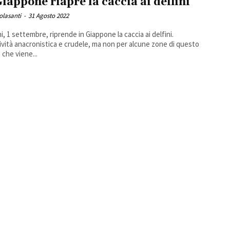
Giappone riapre la caccia ai delfini
Colasanti
-
31 Agosto 2022
, 1 settembre, riprende in Giappone la caccia ai delfini.
ività anacronistica e crudele, ma non per alcune zone di questo
 che viene...