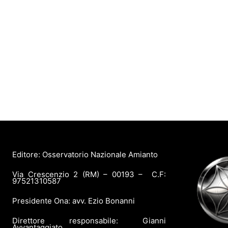
Editore: Osservatorio Nazionale Amianto
Via Crescenzio 2 (RM) – 00193 – C.F:
97521310587
Presidente Ona: avv. Ezio Bonanni
Direttore responsabile: Gianni
Avvantaggiato