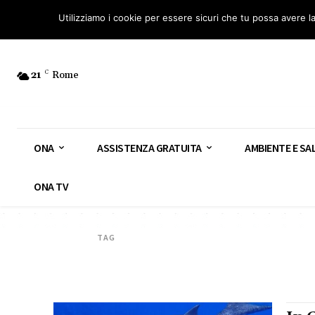
Osservatorio Nazionale Amianto: aderisci
Diventa Guardia Nazionale Ami
Utilizziamo i cookie per essere sicuri che tu possa avere l
21
C
Rome
ONA
ASSISTENZA GRATUITA
AMBIENTE E SA
ONA TV
TAG