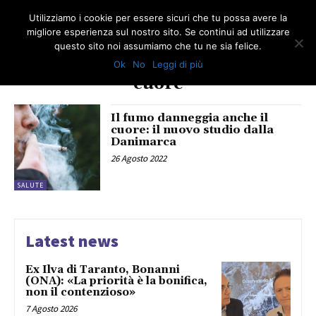
Utilizziamo i cookie per essere sicuri che tu possa avere la
migliore esperienza sul nostro sito. Se continui ad utilizzare
questo sito noi assumiamo che tu ne sia felice.
Ok
No
Leggi di più
TAG
cuore
Il fumo danneggia anche il
cuore: il nuovo studio dalla
Danimarca
26 Agosto 2022
SALUTE
Latest news
Ex Ilva di Taranto, Bonanni
(ONA): «La priorità è la bonifica,
non il contenzioso»
7 Agosto 2026