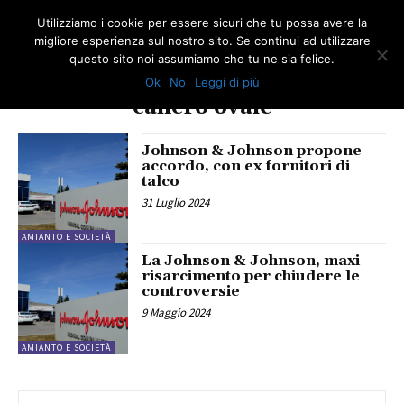
Utilizziamo i cookie per essere sicuri che tu possa avere la
migliore esperienza sul nostro sito. Se continui ad utilizzare
questo sito noi assumiamo che tu ne sia felice.
Ok
No
Leggi di più
TAG
cancro ovaie
Johnson & Johnson propone
accordo, con ex fornitori di
talco
31 Luglio 2024
AMIANTO E SOCIETÀ
La Johnson & Johnson, maxi
risarcimento per chiudere le
controversie
9 Maggio 2024
AMIANTO E SOCIETÀ