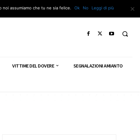
Segnala – Repac
to noi assumiamo che tu ne sia felice.
Ok
No
Leggi di più
VITTIME DEL DOVERE
SEGNALAZIONI AMIANTO