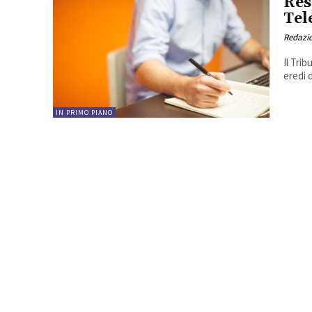
Res
Tel
Redazi
Il Trib
eredi 
IN PRIMO PIANO