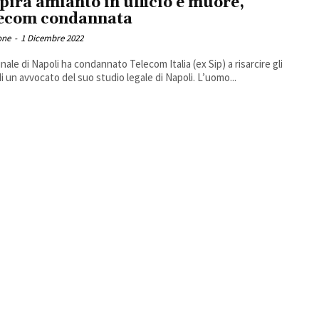
pira amianto in ufficio e muore,
ecom condannata
one
-
1 Dicembre 2022
unale di Napoli ha condannato Telecom Italia (ex Sip) a risarcire gli
di un avvocato del suo studio legale di Napoli. L’uomo...