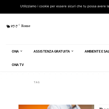
Osservatorio Nazionale Amianto: aderisci
Diventa Guardia Nazionale Ami
Utilizziamo i cookie per essere sicuri che tu possa avere l
27.7
C
Rome
ONA
ASSISTENZA GRATUITA
AMBIENTE E SA
ONA TV
TAG