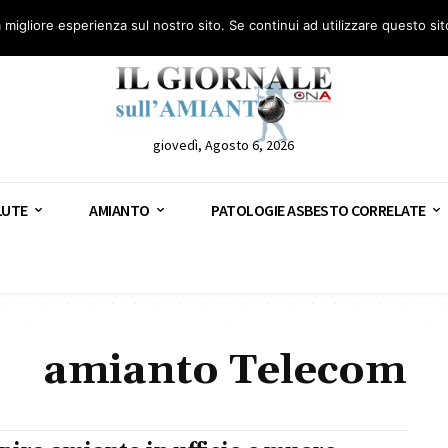
anto – AGN
Consulenza legale gratuita: civile, penale e lavoro
Segnala – AGN
a migliore esperienza sul nostro sito. Se continui ad utilizzare questo si
giovedì, Agosto 6, 2026
LUTE
AMIANTO
PATOLOGIE ASBESTO CORRELATE
amianto Telecom