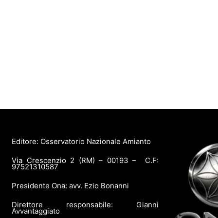
Editore: Osservatorio Nazionale Amianto
Via Crescenzio 2 (RM) – 00193 – C.F:
97521310587
Presidente Ona: avv. Ezio Bonanni
Direttore responsabile: Gianni
Avvantaggiato