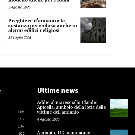
modello anche per l’Italia
3 Agosto 2026
Preghiere d’amianto: la
sostanza pericolosa anche in
alcuni edifici religiosi
31 Luglio 2026
e
Ultime news
Addio al maresciallo Claudio
Apicella, simbolo della lotta delle
vittime dell’amianto
2494
4 Agosto 2026
1277
1167
Amianto, UK: aumentano
O
910