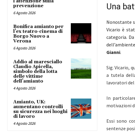
l’attenzione sulla
Una batt
prevenzione
6 Agosto 2026
Nonostante si
Bonifica amianto per
Vicario è sta
l’ex teatro-cinema di
Borgo Nuovo a
categoria. Da
Verona
dell’ambient
6 Agosto 2026
Gianni
.
Addio al maresciallo
Claudio Apicella,
Sig. Vicario,
simbolo della lotta
a tutela dell
delle vittime
dell’amianto
lavoratori de
4 Agosto 2026
In particolar
Amianto, UK:
motivazioni de
aumentano controlli
su sicurezza nei luoghi
di lavoro
Essi sono cos
4 Agosto 2026
sentenze posi