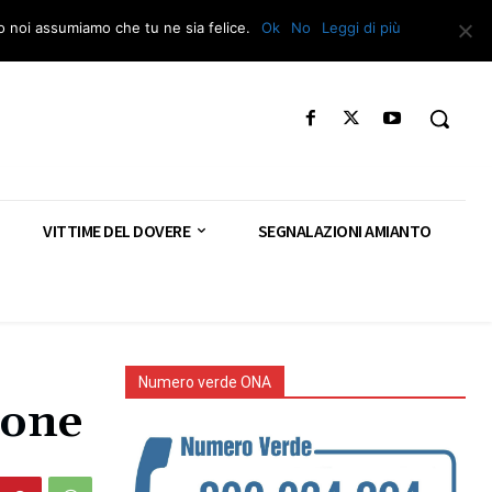
Segnala – Repac
to noi assumiamo che tu ne sia felice.
Ok
No
Leggi di più
VITTIME DEL DOVERE
SEGNALAZIONI AMIANTO
Numero verde ONA
ione