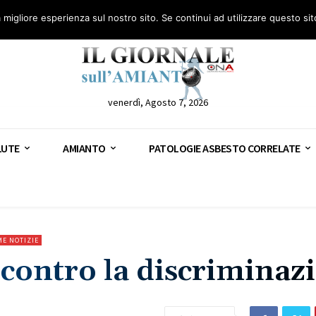
anto – AGN
Consulenza legale gratuita: civile, penale e lavoro
Segnala – AGN
a migliore esperienza sul nostro sito. Se continui ad utilizzare questo si
venerdì, Agosto 7, 2026
LUTE
AMIANTO
PATOLOGIE ASBESTO CORRELATE
ME NOTIZIE
 contro la discriminaz