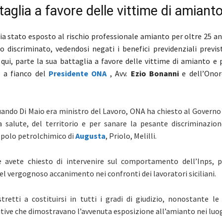
aglia a favore delle vittime di amiant
a stato esposto al rischio professionale amianto per oltre 25 an
to discriminato, vedendosi negati i benefici previdenziali previs
 qui, parte la sua battaglia a favore delle vittime di amianto e 
e a fianco del
Presidente ONA
, Avv.
Ezio Bonanni
e dell’Ono
 quando Di Maio era ministro del Lavoro, ONA ha chiesto al Gover
a salute, del territorio e per sanare la pesante discriminazion
l polo petrolchimico di
Augusta
, Priolo, Melilli.
e avete chiesto di intervenire sul comportamento dell’Inps, p
l vergognoso accanimento nei confronti dei lavoratori siciliani.
tretti a costituirsi in tutti i gradi di giudizio, nonostante le
tive che dimostravano l’avvenuta esposizione all’amianto nei luogh