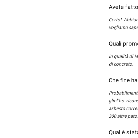
Avete fatto
Certo! Abbiam
vogliamo sapere
Quali prom
In qualità di 
di concreto.
Che fine ha
Probabilmente
gliel’ho
ricons
asbesto correla
300 altre pato
Qual è stat