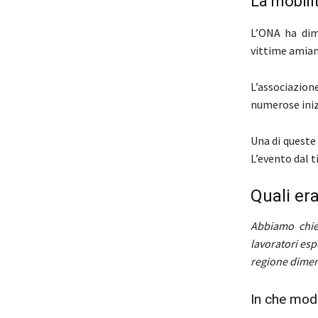
La mobili
L’ONA ha dim
vittime amian
L’associazio
numerose iniz
Una di queste
L’evento dal t
Quali era
Abbiamo chies
lavoratori esp
regione dimen
In che modo