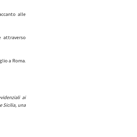
ccanto alle
e attraverso
glio a Roma.
idenziali ai
e Sicilia, una