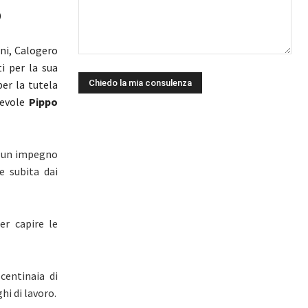
o
ni, Calogero
ti per la sua
per la tutela
revole
Pippo
no un impegno
e subita dai
er capire le
 centinaia di
i di lavoro.