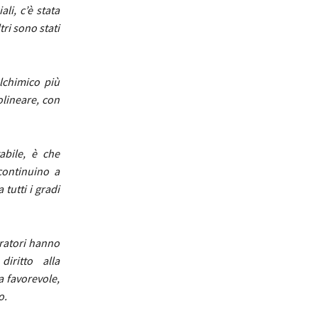
li, c’è stata
tri sono stati
lchimico più
olineare, con
abile, è che
continuino a
tutti i gradi
oratori hanno
iritto alla
a favorevole,
o.