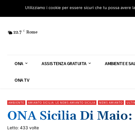
Osservatorio Nazionale Amianto: aderisci
Diventa Guardia Nazionale Ami
Utilizziamo i cookie per essere sicuri che tu possa avere l
22.7
C
Rome
ONA
ASSISTENZA GRATUITA
AMBIENTE E SA
ONA TV
AMBIENTE
AMIANTO SICILIA: LE NEWS AMIANTO SICILIA
NEWS AMIANTO
ULTI
ONA Sicilia Di Maio:
Letto: 433 volte