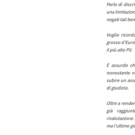
Parlo di discr
una limitazione
negati tali be
Voglio ricord
grosso d’Europ
il più alto Pil.
È assurdo che
nonostante ne
subire un assu
di giudizio.
Oltre a render
già raggiun
rivalutazione
ma l’ultimo gi