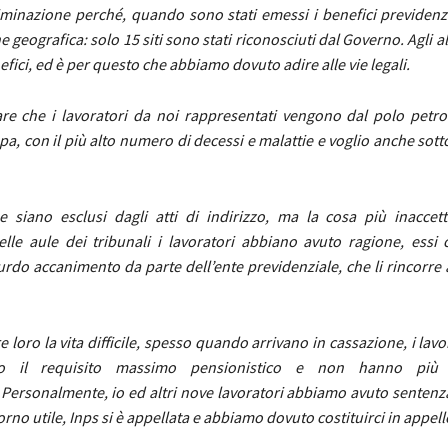
iminazione perché, quando sono stati emessi i benefici previdenzia
 geografica: solo 15 siti sono stati riconosciuti dal Governo. Agli al
nefici, ed è per questo che abbiamo dovuto adire alle vie legali.
are che i lavoratori da noi rappresentati vengono dal polo petro
a, con il più alto numero di decessi e malattie e voglio anche sott
 siano esclusi dagli atti di indirizzo, ma la cosa più inaccett
lle aule dei tribunali i lavoratori abbiano avuto ragione, essi 
rdo accanimento da parte dell’ente previdenziale, che li rincorre a 
e loro la vita difficile, spesso quando arrivano in cassazione, i lav
to il requisito massimo pensionistico e non hanno più d
.
Personalmente, io ed altri nove lavoratori abbiamo avuto sentenz
orno utile, Inps si è appellata e abbiamo dovuto costituirci in appell