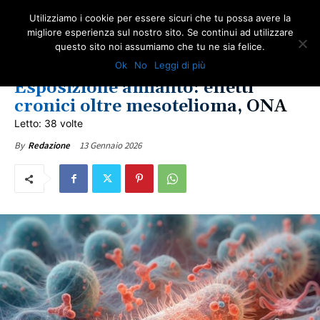
Utilizziamo i cookie per essere sicuri che tu possa avere la
migliore esperienza sul nostro sito. Se continui ad utilizzare
questo sito noi assumiamo che tu ne sia felice.
AMIANTO E SOCIETÀ
NEWS AMIANTO
LOTTA ALL'AMIANTO
SALUTE
Ok
No
Leggi di più
ULTIME NOTIZIE
VITTIME DEL DOVERE
Esposizione amianto: effetti
cronici oltre mesotelioma, ONA
Letto: 38 volte
13 Gennaio 2026
By
Redazione