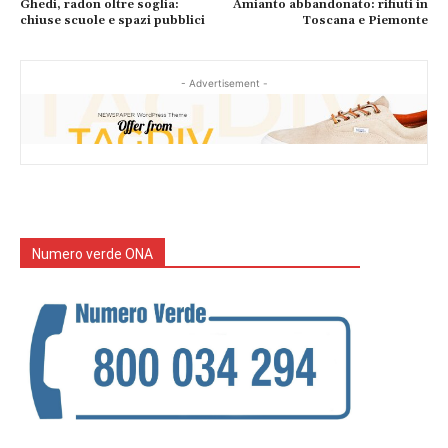
Ghedi, radon oltre soglia:
Amianto abbandonato: rifiuti in
chiuse scuole e spazi pubblici
Toscana e Piemonte
- Advertisement -
Numero verde ONA