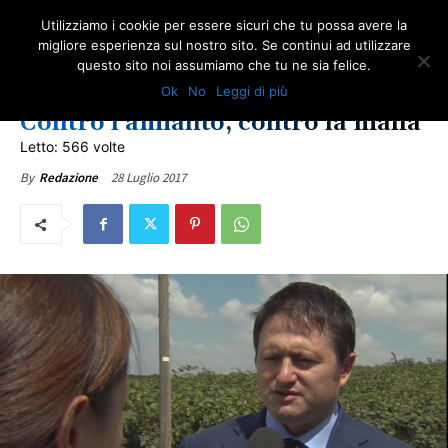
Utilizziamo i cookie per essere sicuri che tu possa avere la
migliore esperienza sul nostro sito. Se continui ad utilizzare
questo sito noi assumiamo che tu ne sia felice.
EDITORIALI
EVENTI
IN PRIMO PIANO
LAZIO
LOTTA ALL'AMIANTO
Ok
No
Leggi di più
ULTIME NOTIZIE
Contro l’amianto, contro la mafia
Letto: 566 volte
28 Luglio 2017
By
Redazione