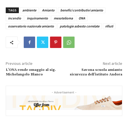
TAGS
ambiente
Amianto
benefici contributivi amianto
incendio
inquinamento
mesotelioma
ONA
osservatorio nazionale amianto
patologie asbesto correlate
rifiuti
Previous article
Next article
L’ONA rende omaggio al sig.
Savona scuola amianto
Michelangelo Blanco
sicurezza dell’istituto Andora
- Advertisement -