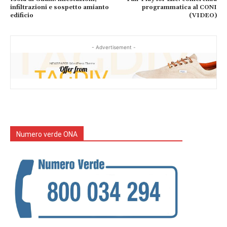
infiltrazioni e sospetto amianto
programmatica al CONI
edificio
(VIDEO)
- Advertisement -
Numero verde ONA