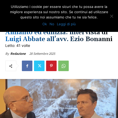
Utilizziamo i cookie per essere sicuri che tu possa avere la
migliore esperienza sul nostro sito. Se continui ad utilizzare
questo sito noi assumiamo che tu ne sia felice.
AMBIENTE
AMIANTO E SOCIETÀ
IN PRIMO PIANO
NEWS AMIANTO
Ok
No
Leggi di più
LOTTA ALL'AMIANTO
ONA TV
SALUTE
ULTIME NOTIZIE
Amianto ed edilizia: intervista di
Luigi Abbate all’avv. Ezio Bonanni
Letto: 41 volte
28 Settembre 2025
By
Redazione