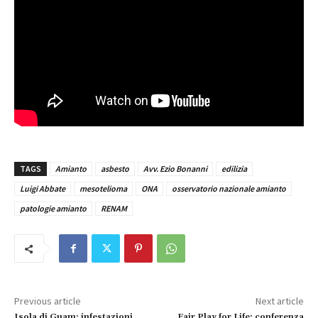
TAGS
Amianto
asbesto
Avv. Ezio Bonanni
edilizia
Luigi Abbate
mesotelioma
ONA
osservatorio nazionale amianto
patologie amianto
RENAM
Previous article
Next article
Isola di Guam: infestazioni,
Fair Play for Life: conferenza