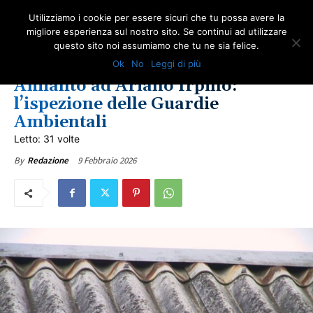
Utilizziamo i cookie per essere sicuri che tu possa avere la
migliore esperienza sul nostro sito. Se continui ad utilizzare
questo sito noi assumiamo che tu ne sia felice.
AMBIENTE
AMIANTO E SOCIETÀ
NEWS AMIANTO
LOTTA ALL'AMIANTO
Ok
No
Leggi di più
REGIONE CAMPANIA
ULTIME NOTIZIE
Amianto ad Ariano Irpino:
l’ispezione delle Guardie
Ambientali
Letto: 31 volte
9 Febbraio 2026
By
Redazione