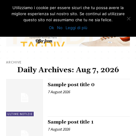
Utilizziamo i cookie per essere sicuri che tu possa avere la
migliore esperienza sul nostro sito. Se continui ad utilizzare
questo sito noi assumiamo che tu ne sia felice.
Ok
No
Leggi di più
- Advertisement -
ARCHIVE
Daily Archives: Aug 7, 2026
Sample post title 0
7 August 2026
ULTIME NOTIZIE
Sample post title 1
7 August 2026