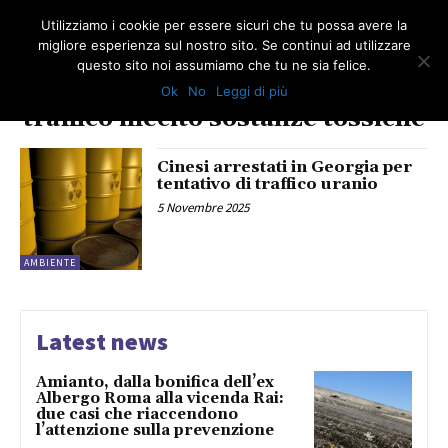
Utilizziamo i cookie per essere sicuri che tu possa avere la
migliore esperienza sul nostro sito. Se continui ad utilizzare
questo sito noi assumiamo che tu ne sia felice.
Ok
No
Leggi di più
TAG
traffico illecito sostanze tossiche
Cinesi arrestati in Georgia per
tentativo di traffico uranio
5 Novembre 2025
AMBIENTE
Latest news
Amianto, dalla bonifica dell’ex
Albergo Roma alla vicenda Rai:
due casi che riaccendono
l’attenzione sulla prevenzione