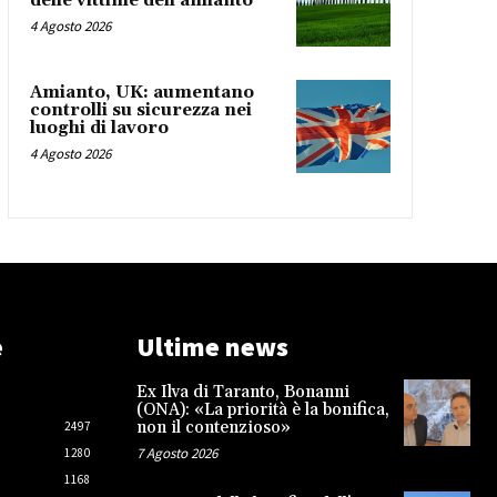
delle vittime dell’amianto
4 Agosto 2026
Amianto, UK: aumentano
controlli su sicurezza nei
luoghi di lavoro
4 Agosto 2026
e
Ultime news
Ex Ilva di Taranto, Bonanni
(ONA): «La priorità è la bonifica,
non il contenzioso»
2497
7 Agosto 2026
1280
1168