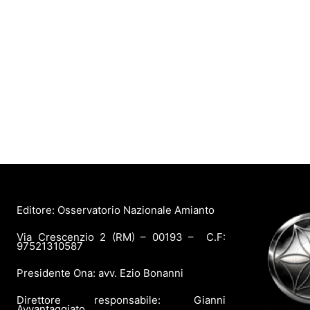
Editore: Osservatorio Nazionale Amianto
Via Crescenzio 2 (RM) – 00193 – C.F:
97521310587
Presidente Ona: avv. Ezio Bonanni
Direttore responsabile: Gianni
Avvantaggiato