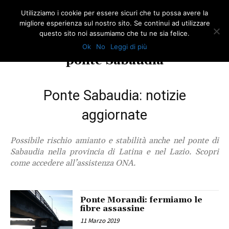
Utilizziamo i cookie per essere sicuri che tu possa avere la
migliore esperienza sul nostro sito. Se continui ad utilizzare
questo sito noi assumiamo che tu ne sia felice.
Ok
No
Leggi di più
TAG
ponte Sabaudia
Ponte Sabaudia: notizie
aggiornate
Possibile rischio amianto e stabilità anche nel ponte di
Sabaudia nella provincia di Latina e nel Lazio. Scopri
come accedere all’assistenza ONA.
Ponte Morandi: fermiamo le
fibre assassine
11 Marzo 2019