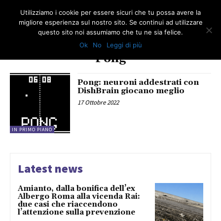
Utilizziamo i cookie per essere sicuri che tu possa avere la
migliore esperienza sul nostro sito. Se continui ad utilizzare
questo sito noi assumiamo che tu ne sia felice.
Ok
No
Leggi di più
TAG
Pong
Pong: neuroni addestrati con
DishBrain giocano meglio
17 Ottobre 2022
IN PRIMO PIANO
Latest news
Amianto, dalla bonifica dell’ex
Albergo Roma alla vicenda Rai:
due casi che riaccendono
l’attenzione sulla prevenzione