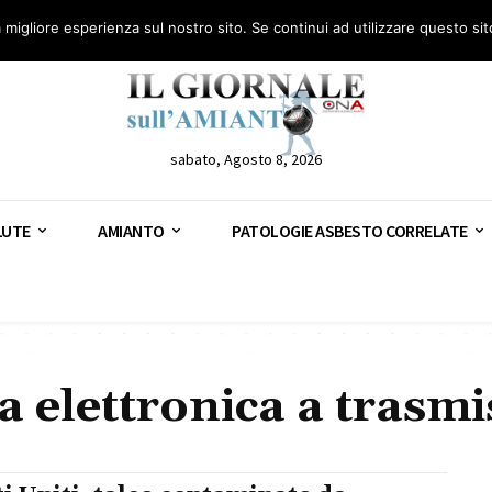
anto – AGN
Consulenza legale gratuita: civile, penale e lavoro
Segnala – AGN
a migliore esperienza sul nostro sito. Se continui ad utilizzare questo si
sabato, Agosto 8, 2026
LUTE
AMIANTO
PATOLOGIE ASBESTO CORRELATE
a elettronica a trasm