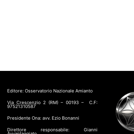
Editore: Osservatorio Nazionale Amianto
Via Crescenzio 2 (RM) – 00193 – C.F:
97521310587
Presidente Ona: avv. Ezio Bonanni
Direttore responsabile: Gianni
Avvantaggiato