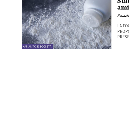
Sta
ami
Redazi
LA FO
PROPO
PRESE
AMIANTO E SOCIETÀ