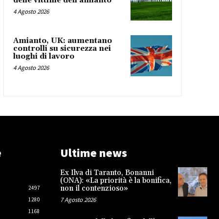
delle vittime dell’amianto
4 Agosto 2026
Amianto, UK: aumentano
controlli su sicurezza nei
luoghi di lavoro
4 Agosto 2026
e
Ultime news
Ex Ilva di Taranto, Bonanni
(ONA): «La priorità è la bonifica,
non il contenzioso»
2497
7 Agosto 2026
1280
1168