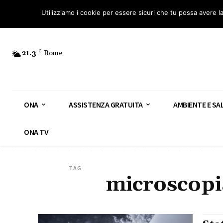
Osservatorio Nazionale Amianto: aderisci
Diventa Guardia Nazionale Ami
Utilizziamo i cookie per essere sicuri che tu possa avere l
21.3
C
Rome
ONA
ASSISTENZA GRATUITA
AMBIENTE E SA
ONA TV
TAG
microscopi