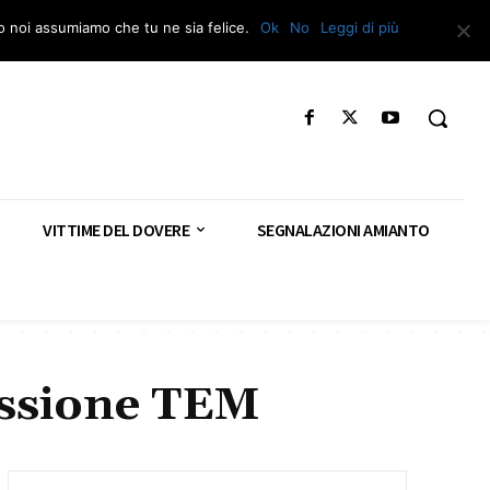
Segnala – Repac
to noi assumiamo che tu ne sia felice.
Ok
No
Leggi di più
VITTIME DEL DOVERE
SEGNALAZIONI AMIANTO
issione TEM