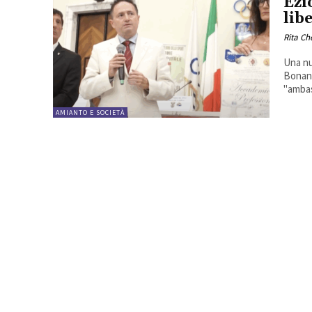
Ezi
lib
Rita Ch
Una nu
Bonann
"ambas
AMIANTO E SOCIETÀ