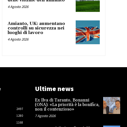
delle vittime dell’amianto
4 Agosto 2026
Amianto, UK: aumentano
controlli su sicurezza nei
luoghi di lavoro
4 Agosto 2026
e
Ultime news
Ex Ilva di Taranto, Bonanni
(ONA): «La priorità è la bonifica,
non il contenzioso»
2497
7 Agosto 2026
1280
1168