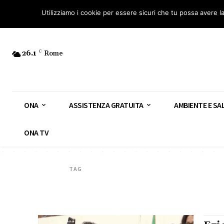
Osservatorio Nazionale Amianto: aderisci
Diventa Guardia Nazionale Ami
Utilizziamo i cookie per essere sicuri che tu possa avere l
26.1
C
Rome
ONA
ASSISTENZA GRATUITA
AMBIENTE E SA
ONA TV
TAG