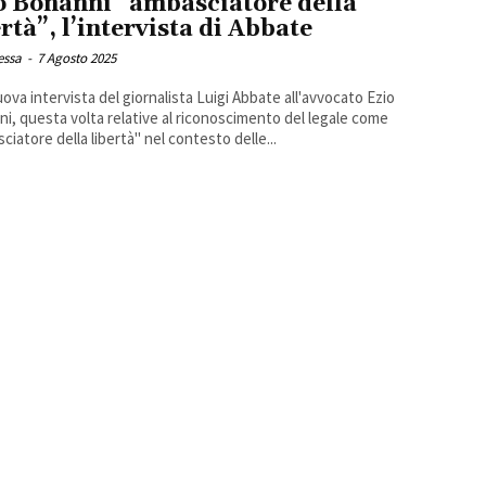
o Bonanni “ambasciatore della
ertà”, l’intervista di Abbate
essa
-
7 Agosto 2025
ova intervista del giornalista Luigi Abbate all'avvocato Ezio
i, questa volta relative al riconoscimento del legale come
ciatore della libertà" nel contesto delle...