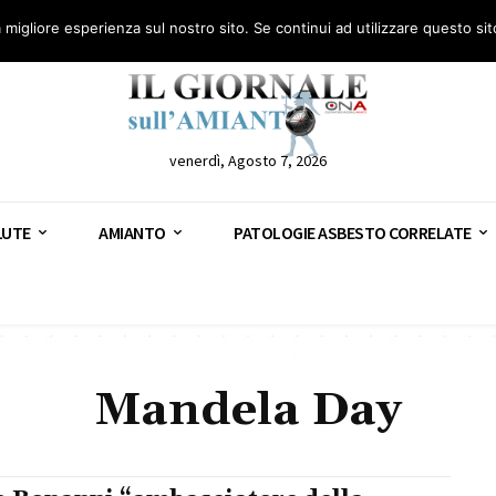
anto – AGN
Consulenza legale gratuita: civile, penale e lavoro
Segnala – AGN
a migliore esperienza sul nostro sito. Se continui ad utilizzare questo si
venerdì, Agosto 7, 2026
LUTE
AMIANTO
PATOLOGIE ASBESTO CORRELATE
Mandela Day