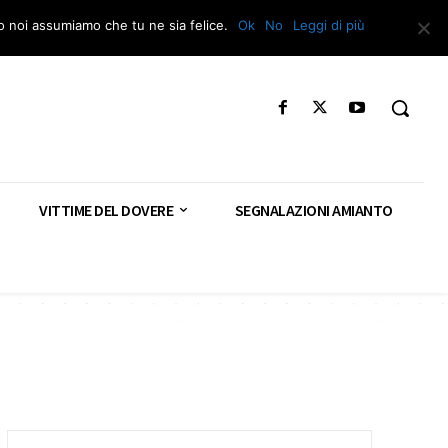
Segnala – Repac
to noi assumiamo che tu ne sia felice.
Ok
No
Leggi di più
VITTIME DEL DOVERE
SEGNALAZIONI AMIANTO