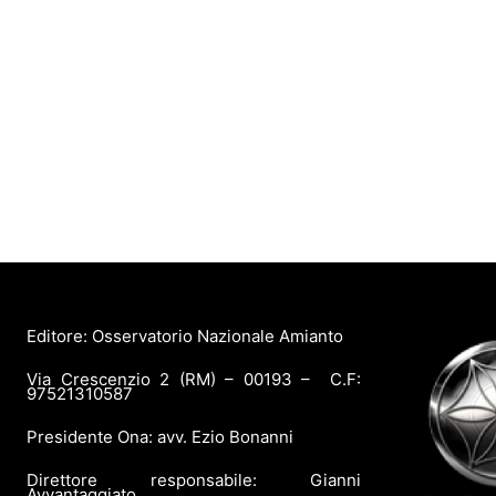
Editore: Osservatorio Nazionale Amianto
Via Crescenzio 2 (RM) – 00193 – C.F:
97521310587
Presidente Ona: avv. Ezio Bonanni
Direttore responsabile: Gianni
Avvantaggiato