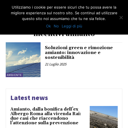
Utilizziamo i cookie per essere sicuri che tu possa avere la
migliore esperienza sul nostro sito. Se continui ad utilizzare
questo sito noi assumiamo che tu ne sia felice.
Ok
No
Leggi di più
TAG
incentivi amianto
Soluzioni green e rimozione
amianto: innovazione e
sostenibilità
21 Luglio 2025
AMBIENTE
Latest news
Amianto, dalla bonifica dell’ex
Albergo Roma alla vicenda Rai:
due casi che riaccendono
l’attenzione sulla prevenzione