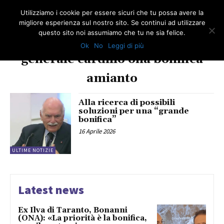
Utilizziamo i cookie per essere sicuri che tu possa avere la
migliore esperienza sul nostro sito. Se continui ad utilizzare
questo sito noi assumiamo che tu ne sia felice.
Ok
No
Leggi di più
TAG
generale cardillo ona bonifica
amianto
Alla ricerca di possibili
soluzioni per una “grande
bonifica”
16 Aprile 2026
ULTIME NOTIZIE
Latest news
Ex Ilva di Taranto, Bonanni
(ONA): «La priorità è la bonifica,