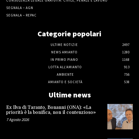
CONSULENZA LEGALE GRATUITA: CIVILE, PENALE E LAVORO
SEGNALA – AGN
SEGNALA – REPAC
Categorie popolari
ULTIME NOTIZIE
2497
NEWS AMIANTO
1280
IN PRIMO PIANO
1168
LOTTA ALL'AMIANTO
913
AMBIENTE
756
AMIANTO E SOCIETÀ
538
Ultime news
Ex Ilva di Taranto, Bonanni (ONA): «La
priorità è la bonifica, non il contenzioso»
7 Agosto 2026