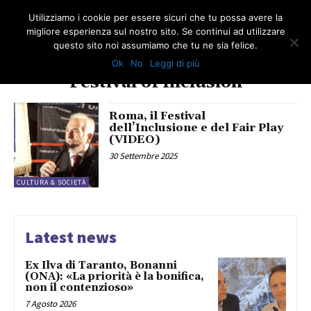
Utilizziamo i cookie per essere sicuri che tu possa avere la
migliore esperienza sul nostro sito. Se continui ad utilizzare
questo sito noi assumiamo che tu ne sia felice.
Ok
No
Leggi di più
TAG
Festival of Inclusion
Roma, il Festival
dell’Inclusione e del Fair Play
(VIDEO)
30 Settembre 2025
CULTURA & SOCIETÀ
Latest news
Ex Ilva di Taranto, Bonanni
(ONA): «La priorità è la bonifica,
non il contenzioso»
7 Agosto 2026