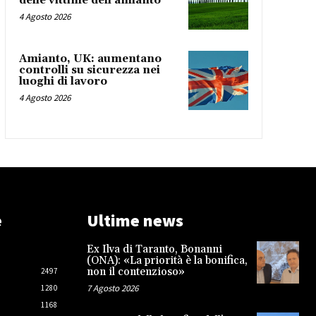
delle vittime dell’amianto
4 Agosto 2026
Amianto, UK: aumentano
controlli su sicurezza nei
luoghi di lavoro
4 Agosto 2026
e
Ultime news
Ex Ilva di Taranto, Bonanni
(ONA): «La priorità è la bonifica,
non il contenzioso»
2497
7 Agosto 2026
1280
1168