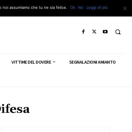
Segnala – Repac
to noi assumiamo che tu ne sia felice.
Ok
No
Leggi di più
VITTIME DEL DOVERE
SEGNALAZIONI AMIANTO
ifesa