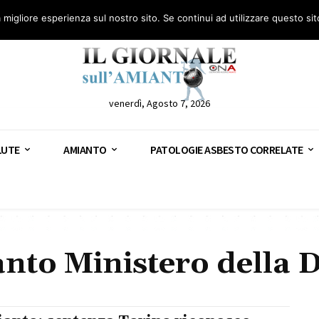
anto – AGN
Consulenza legale gratuita: civile, penale e lavoro
Segnala – AGN
a migliore esperienza sul nostro sito. Se continui ad utilizzare questo si
venerdì, Agosto 7, 2026
LUTE
AMIANTO
PATOLOGIE ASBESTO CORRELATE
nto Ministero della D