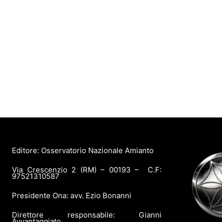
Editore: Osservatorio Nazionale Amianto
Via Crescenzio 2 (RM) – 00193 – C.F:
97521310587
Presidente Ona: avv. Ezio Bonanni
Direttore responsabile: Gianni
Avvantaggiato