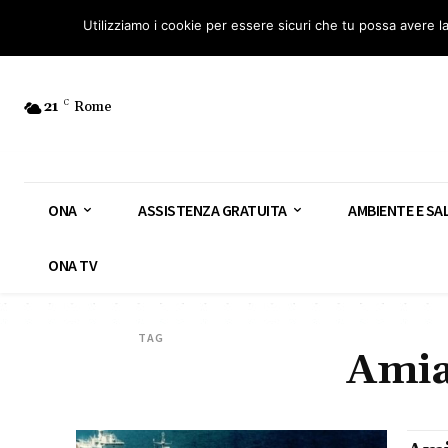
Osservatorio Nazionale Amianto: aderisci
Diventa Guardia Nazionale Ami
Utilizziamo i cookie per essere sicuri che tu possa avere l
21
C
Rome
ONA
ASSISTENZA GRATUITA
AMBIENTE E SA
ONA TV
TAG
Amia