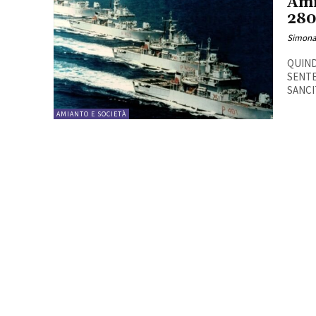
Ami
280
Simona
QUIND
SENTE
SANCI
AMIANTO E SOCIETÀ