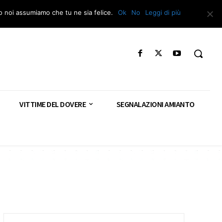
Segnala – Repac
to noi assumiamo che tu ne sia felice.
Ok
No
Leggi di più
VITTIME DEL DOVERE
SEGNALAZIONI AMIANTO