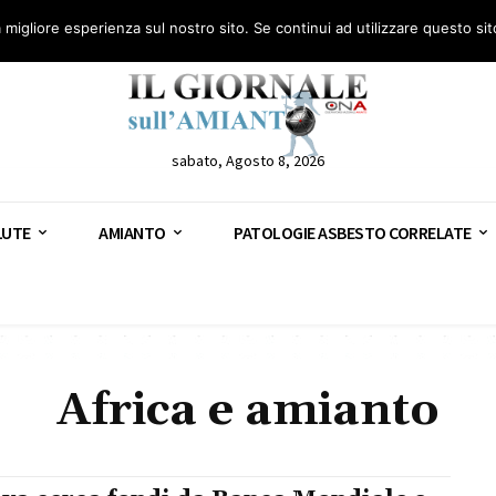
anto – AGN
Consulenza legale gratuita: civile, penale e lavoro
Segnala – AGN
a migliore esperienza sul nostro sito. Se continui ad utilizzare questo si
sabato, Agosto 8, 2026
LUTE
AMIANTO
PATOLOGIE ASBESTO CORRELATE
Africa e amianto