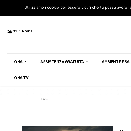
Osservatorio Nazionale Amianto: aderisci
Diventa Guardia Nazionale Ami
Utilizziamo i cookie per essere sicuri che tu possa avere l
21
C
Rome
ONA
ASSISTENZA GRATUITA
AMBIENTE E SA
ONA TV
TAG