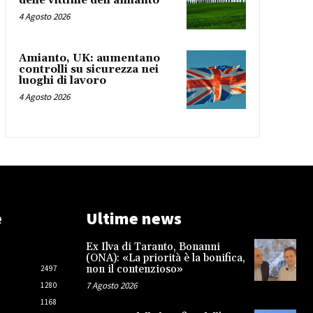
delle vittime dell’amianto
4 Agosto 2026
Amianto, UK: aumentano
controlli su sicurezza nei
luoghi di lavoro
4 Agosto 2026
e
Ultime news
Ex Ilva di Taranto, Bonanni
(ONA): «La priorità è la bonifica,
non il contenzioso»
2497
7 Agosto 2026
1280
1168