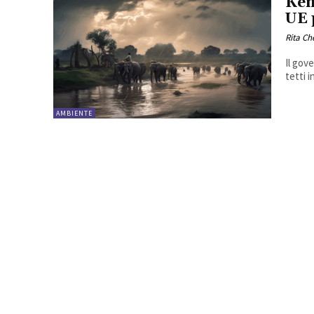
Ken
UE 
Rita Ch
Il gov
tetti i
AMBIENTE