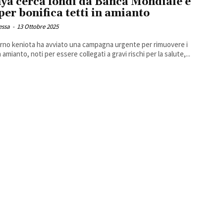
ya cerca fondi da Banca Mondiale e
per bonifica tetti in amianto
essa
-
13 Ottobre 2025
erno keniota ha avviato una campagna urgente per rimuovere i
n amianto, noti per essere collegati a gravi rischi per la salute,...