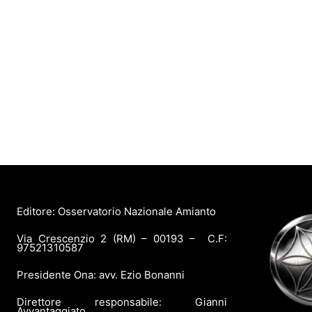
Editore: Osservatorio Nazionale Amianto
Via Crescenzio 2 (RM) – 00193 – C.F:
97521310587
Presidente Ona: avv. Ezio Bonanni
Direttore responsabile: Gianni
Avvantaggiato