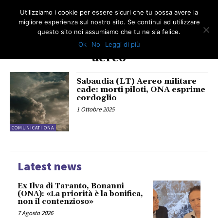
Utilizziamo i cookie per essere sicuri che tu possa avere la
migliore esperienza sul nostro sito. Se continui ad utilizzare
questo sito noi assumiamo che tu ne sia felice.
Ok
No
Leggi di più
TAG
aereo
Sabaudia (LT) Aereo militare
cade: morti piloti, ONA esprime
cordoglio
1 Ottobre 2025
COMUNICATI ONA
Latest news
Ex Ilva di Taranto, Bonanni
(ONA): «La priorità è la bonifica,
non il contenzioso»
7 Agosto 2026