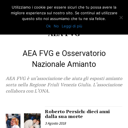
Utilizziamo i cookie per essere sicuri che tu possa avere la
migliore esperienza sul nostro sito. Se continui ad utilizzare
questo sito noi assumiamo che tu ne sia felice.
Ok
No
Leggi di più
TAG
AEA FVG
AEA FVG e Osservatorio
Nazionale Amianto
AEA FVG è un’associazione che aiuta gli esposti amianto
sorta nella Regione Friuli Venezia Giulia. L’associazione
collabora con L’ONA.
Roberto Persich: dieci anni
dalla sua morte
3 Agosto 2018