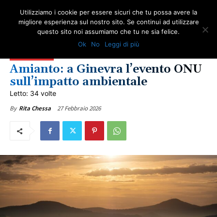
Utilizziamo i cookie per essere sicuri che tu possa avere la
migliore esperienza sul nostro sito. Se continui ad utilizzare
questo sito noi assumiamo che tu ne sia felice.
AMBIENTE
AMIANTO E SOCIETÀ
EVENTI
NEWS AMIANTO
Ok
No
Leggi di più
LOTTA ALL'AMIANTO
NOTIZIE DAL WEB
NOTIZIE INTERNAZIONALI
ULTIME NOTIZIE
Amianto: a Ginevra l’evento ONU
sull’impatto ambientale
Letto: 34 volte
27 Febbraio 2026
By
Rita Chessa