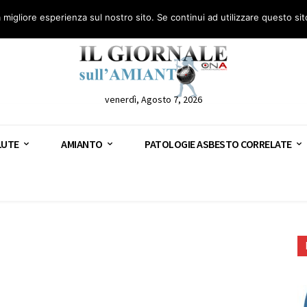
anto – AGN
Consulenza legale gratuita: civile, penale e lavoro
Segnala – AGN
a migliore esperienza sul nostro sito. Se continui ad utilizzare questo si
venerdì, Agosto 7, 2026
LUTE
AMIANTO
PATOLOGIE ASBESTO CORRELATE