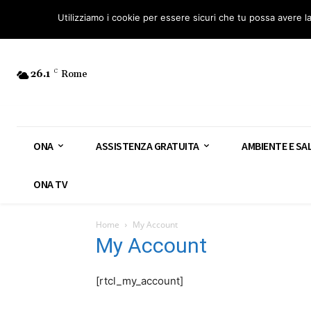
Osservatorio Nazionale Amianto: aderisci
Diventa Guardia Nazionale Ami
Utilizziamo i cookie per essere sicuri che tu possa avere l
26.1
C
Rome
ONA
ASSISTENZA GRATUITA
AMBIENTE E SA
ONA TV
Home
My Account
My Account
[rtcl_my_account]