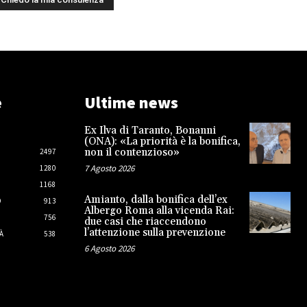
e
Ultime news
Ex Ilva di Taranto, Bonanni
(ONA): «La priorità è la bonifica,
non il contenzioso»
2497
7 Agosto 2026
1280
1168
Amianto, dalla bonifica dell’ex
O
913
Albergo Roma alla vicenda Rai:
756
due casi che riaccendono
l’attenzione sulla prevenzione
À
538
6 Agosto 2026