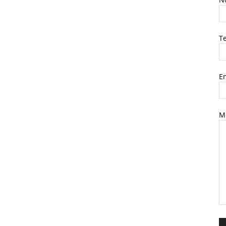
Te
Em
M