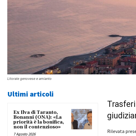
Litorale genovese e amianto
Ultimi articoli
Trasferi
Ex Ilva di Taranto,
giudizia
Bonanni (ONA): «La
priorità è la bonifica,
non il contenzioso»
Rilevata pres
7 Agosto 2026