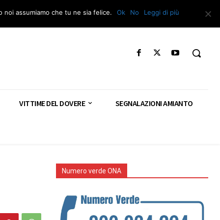
Segnala – Repac
to noi assumiamo che tu ne sia felice.
Ok
No
Leggi di più
VITTIME DEL DOVERE
SEGNALAZIONI AMIANTO
Numero verde ONA