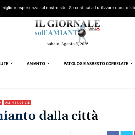
anto – AGN
Consulenza legale gratuita: civile, penale e lavoro
Segnala – AGN
a migliore esperienza sul nostro sito. Se continui ad utilizzare questo si
sabato, Agosto 8, 2026
LUTE
AMIANTO
PATOLOGIE ASBESTO CORRELATE
O
ULTIME NOTIZIE
ianto dalla città