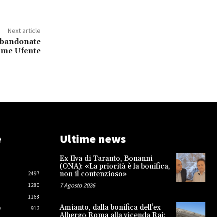
Next article
abbandonate
iume Ufente
e
Ultime news
Ex Ilva di Taranto, Bonanni
(ONA): «La priorità è la bonifica,
non il contenzioso»
2497
7 Agosto 2026
1280
1168
Amianto, dalla bonifica dell’ex
O
913
Albergo Roma alla vicenda Rai: