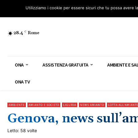
Osservatorio Nazionale Amianto: aderisci
Diventa Guardia Nazionale Ami
Utilizziamo i cookie per essere sicuri che tu possa avere l
28.4
C
Rome
ONA
ASSISTENZA GRATUITA
AMBIENTE E SA
ONA TV
AMBIENTE
AMIANTO E SOCIETÀ
LIGURIA
NEWS AMIANTO
LOTTA ALL'AMIANT
Genova, news sull’am
Letto: 58 volte