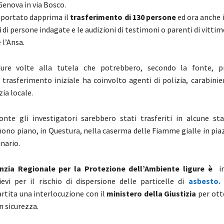
Genova in via Bosco.
portato dapprima il
trasferimento di 130 persone
ed ora anche i
i
di persone indagate e le audizioni di testimoni o parenti di vittim
 l’Ansa.
ure volte alla tutela che potrebbero, secondo la fonte, pr
 trasferimento iniziale ha coinvolto agenti di polizia, carabinier
zia locale.
nte gli investigatori sarebbero stati trasferiti in alcune st
 nono piano, in Questura, nella caserma delle Fiamme gialle in pia
inario.
nzia Regionale per la Protezione dell’Ambiente ligure è
in
lievi per il rischio di dispersione delle particelle di
asbesto.
artita una interlocuzione con il
ministero della Giustizia
per ott
n sicurezza.