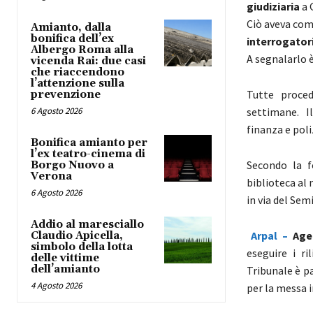
giudiziaria
a 
Ciò aveva com
Amianto, dalla
bonifica dell’ex
interrogator
Albergo Roma alla
A segnalarlo è
vicenda Rai: due casi
che riaccendono
l’attenzione sulla
Tutte proced
prevenzione
6 Agosto 2026
settimane. Il
finanza e poli
Bonifica amianto per
l’ex teatro-cinema di
Secondo la fo
Borgo Nuovo a
Verona
biblioteca al
6 Agosto 2026
in via del Sem
Addio al maresciallo
Arpal –
Age
Claudio Apicella,
simbolo della lotta
eseguire i ri
delle vittime
dell’amianto
Tribunale è p
4 Agosto 2026
per la messa i