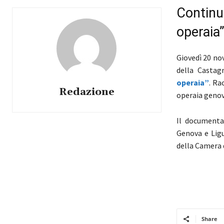
Continua
operaia
Giovedì 20 no
della Castagn
operaia”
. Ra
Redazione
operaia genove
Il documentar
Genova e Ligu
della Camera d
Share