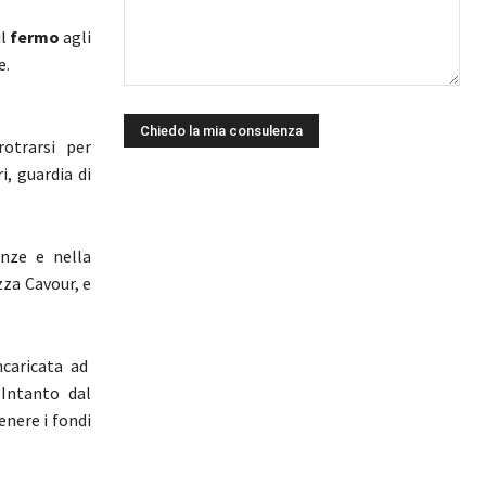
l
fermo
agli
e.
otrarsi per
i, guardia di
anze e nella
zza Cavour, e
caricata ad
Intanto dal
enere i fondi