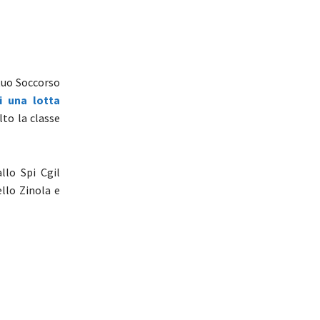
utuo Soccorso
i una lotta
lto la classe
llo Spi Cgil
ello Zinola e