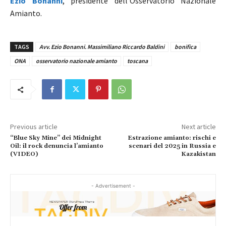
Ezio Bonanni
, presidente dell’Osservatorio Nazionale
Amianto.
TAGS
Avv. Ezio Bonanni. Massimiliano Riccardo Baldini
bonifica
ONA
osservatorio nazionale amianto
toscana
Previous article
Next article
“Blue Sky Mine” dei Midnight
Estrazione amianto: rischi e
Oil: il rock denuncia l’amianto
scenari del 2025 in Russia e
(VIDEO)
Kazakistan
- Advertisement -