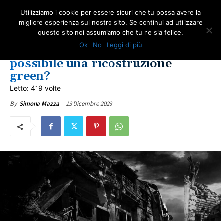
Utilizziamo i cookie per essere sicuri che tu possa avere la
migliore esperienza sul nostro sito. Se continui ad utilizzare
questo sito noi assumiamo che tu ne sia felice.
IN PRIMO PIANO
ULTIME NOTIZIE
Ok
No
Leggi di più
Ucraina: guerra e amianto. È
possibile una ricostruzione
green?
Letto: 419 volte
13 Dicembre 2023
By
Simona Mazza