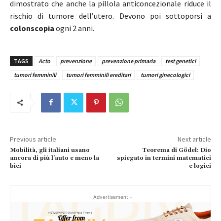
dimostrato che anche la pillola anticoncezionale riduce il
rischio di tumore dell’utero. Devono poi sottoporsi a
colonscopia
ogni 2 anni.
TAGS
Acto
prevenzione
prevenzione primaria
test genetici
tumori femminili
tumori femminili ereditari
tumori ginecologici
Previous article
Next article
Mobilità, gli italiani usano
Teorema di Gödel: Dio
ancora di più l’auto e meno la
spiegato in termini matematici
bici
e logici
- Advertisement -