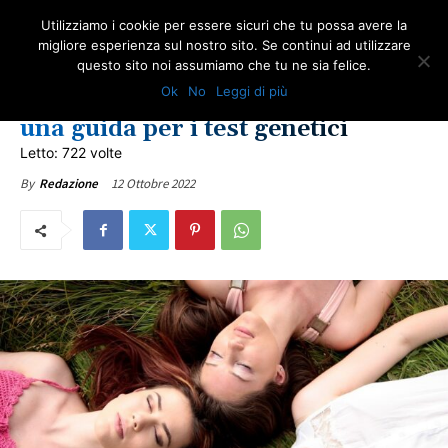
Utilizziamo i cookie per essere sicuri che tu possa avere la
migliore esperienza sul nostro sito. Se continui ad utilizzare
questo sito noi assumiamo che tu ne sia felice.
SALUTE
ULTIME NOTIZIE
Ok
No
Leggi di più
Tumori ginecologici ereditari:
una guida per i test genetici
Letto: 722 volte
12 Ottobre 2022
By
Redazione