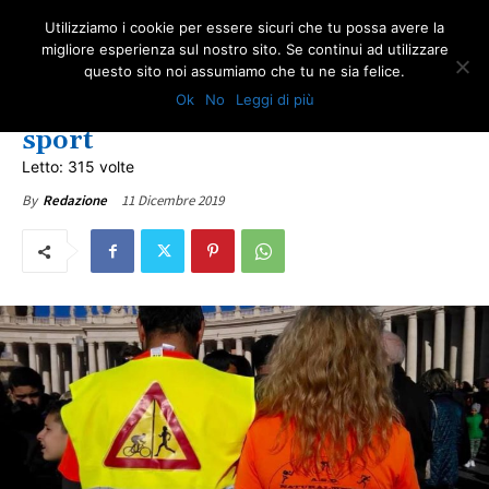
Utilizziamo i cookie per essere sicuri che tu possa avere la
migliore esperienza sul nostro sito. Se continui ad utilizzare
questo sito noi assumiamo che tu ne sia felice.
EDITORIALI
ULTIME NOTIZIE
Ok
No
Leggi di più
Il merito ignoto, la sicurezza e lo
sport
Letto: 315 volte
11 Dicembre 2019
By
Redazione