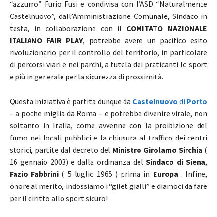
“azzurro” Furio Fusi e condivisa con l’ASD “Naturalmente
Castelnuovo”, dall’Amministrazione Comunale, Sindaco in
testa, in collaborazione con il
COMITATO NAZIONALE
ITALIANO FAIR PLAY
, potrebbe avere un pacifico esito
rivoluzionario per il controllo del territorio, in particolare
di percorsi viari e nei parchi, a tutela dei praticanti lo sport
e più in generale per la sicurezza di prossimità.
Questa iniziativa è partita dunque da
Castelnuovo
di
Porto
– a poche miglia da Roma – e potrebbe divenire virale, non
soltanto in Italia, come avvenne con la proibizione del
fumo nei locali pubblici e la chiusura al traffico dei centri
storici, partite dal decreto del
Ministro Girolamo Sirchia
(
16 gennaio 2003) e dalla ordinanza del
Sindaco di Siena
,
Fazio Fabbrini
( 5 luglio 1965 ) prima in
Europa
. Infine,
onore al merito, indossiamo i “gilet gialli” e diamoci da fare
per il diritto allo sport sicuro!