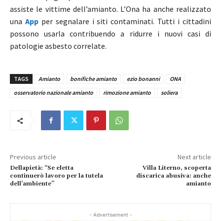
assiste le vittime dell’amianto. L’Ona ha anche realizzato
una
App
per segnalare i siti contaminati. Tutti i cittadini
possono usarla contribuendo a ridurre i nuovi casi di
patologie asbesto correlate.
TAGS
Amianto
bonifiche amianto
ezio bonanni
ONA
osservatorio nazionale amianto
rimozione amianto
soliera
Previous article
Next article
Dellapietà: “Se eletta
Villa Literno, scoperta
continuerò lavoro per la tutela
discarica abusiva: anche
dell’ambiente”
amianto
- Advertisement -