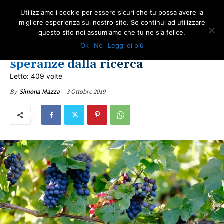
Utilizziamo i cookie per essere sicuri che tu possa avere la
migliore esperienza sul nostro sito. Se continui ad utilizzare
questo sito noi assumiamo che tu ne sia felice.
ULTIME NOTIZIE
Ok
No
Leggi di più
Mesotelioma e semi d’uva: nuove
speranze dalla ricerca
Letto: 409 volte
3 Ottobre 2019
By
Simona Mazza