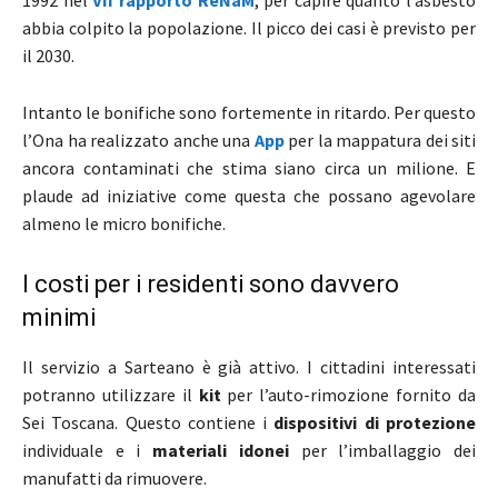
1992 nel
VII rapporto ReNaM
, per capire quanto l’asbesto
abbia colpito la popolazione. Il picco dei casi è previsto per
il 2030.
Intanto le bonifiche sono fortemente in ritardo. Per questo
l’Ona ha realizzato anche una
App
per la mappatura dei siti
ancora contaminati che stima siano circa un milione. E
plaude ad iniziative come questa che possano agevolare
almeno le micro bonifiche.
I costi per i residenti sono davvero
minimi
Il servizio a Sarteano è già attivo. I cittadini interessati
potranno utilizzare il
kit
per l’auto-rimozione fornito da
Sei Toscana. Questo contiene i
dispositivi di protezione
individuale e i
materiali idonei
per l’imballaggio dei
manufatti da rimuovere.