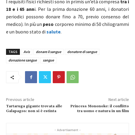
I requisiti fisici richiesti sono in primis un’età compresa
tra i
18 e i 65 ann
i. Per la prima donazione 60 anni, i donatori
periodici possono donare fino a 70, previo consenso del
medico). In più un
peso
corporeo minimo di 50 chilogrammi
e un buono stato di
salute
.
TAGS
Avis
donare il sangue
donatore di sangue
donazione sangue
sangue
Previous article
Next article
Tartaruga gigante trovata alle
Princess Mononoke: il conflitto
Galapagos: non si è estinta
tra uomo e natura in un film
- Advertisement -