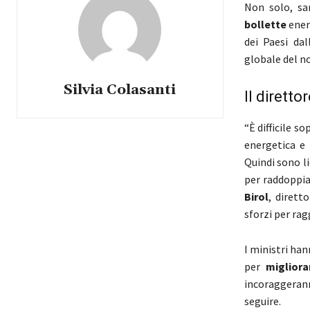
Non solo, sa
bollette
ener
dei Paesi da
globale del n
Silvia Colasanti
Il direttor
“È difficile s
energetica e 
Quindi sono li
per raddoppia
Birol
, dirett
sforzi per ra
I ministri han
per
migliora
incoraggeranno 
seguire.