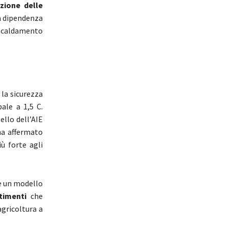
uzione delle
a dipendenza
iscaldamento
 la sicurezza
ale a 1,5 C.
ello dell’AIE
 ha affermato
iù forte agli
e un modello
timenti
che
’agricoltura a