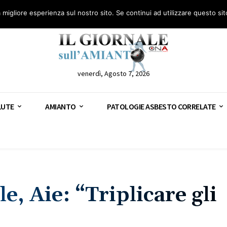
anto – AGN
Consulenza legale gratuita: civile, penale e lavoro
Segnala – AGN
a migliore esperienza sul nostro sito. Se continui ad utilizzare questo si
venerdì, Agosto 7, 2026
LUTE
AMIANTO
PATOLOGIE ASBESTO CORRELATE
, Aie: “Triplicare gli