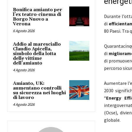
energet
Bonifica amianto per
l’ex teatro-cinema di
Durante l’ot
Borgo Nuovo a
di
efficienta
Verona
80 Paesi. Tra 
6 Agosto 2026
Addio al maresciallo
Quarantacinqu
Claudio Apicella,
di
miglioram
simbolo della lotta
delle vittime
di promuovere
dell’amianto
percorso sicu
4 Agosto 2026
Aumentare l’ef
Amianto, UK:
aumentano controlli
2030 signific
su sicurezza nei luoghi
di lavoro
“
Energy Eff
4 Agosto 2026
intergovernat
(Ocse), divie
globale.