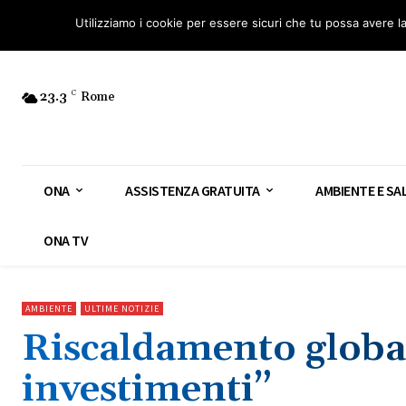
Osservatorio Nazionale Amianto: aderisci
Diventa Guardia Nazionale Ami
Utilizziamo i cookie per essere sicuri che tu possa avere l
23.3
C
Rome
ONA
ASSISTENZA GRATUITA
AMBIENTE E SA
ONA TV
AMBIENTE
ULTIME NOTIZIE
Riscaldamento globale
investimenti”