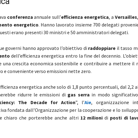
ica
tava
conferenza
annuale sull’
efficienza energetica
, a
Versailles
mento energetico
. Hanno lavorato insieme 700 delegati provenie
questi erano presenti 30 ministri e 50 amministratori delegati.
e governi hanno approvato l’obiettivo di
raddoppiare
il tasso m
ento
dell’efficienza energetica entro la fine del decennio. L’obiet
 una crescita economica sostenibile e contribuire a mettere il
ro e conveniente verso emissioni nette zero.
ficienza energetica anche solo di 1,8 punto percentuali, dal 2,2 a
herebbe ridurre le emissioni di
gas serra
in modo significativo
iciency: The Decade for Action
”, l’
Aie
, organizzazione in
iva fondata dall’Organizzazione per la cooperazione e lo svilup
ne chiaro che porterebbe anche altri
12 milioni
di
posti di lav