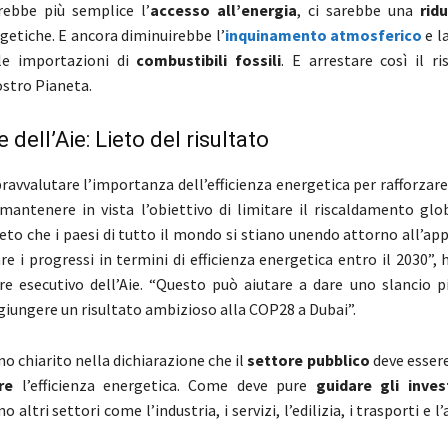
rebbe più semplice l’
accesso all’energia
, ci sarebbe una
rid
getiche. E ancora diminuirebbe l’
inquinamento atmosferico
e l
lle importazioni di
combustibili fossili
. E arrestare così il r
ostro Pianeta.
e dell’Aie: Lieto del risultato
opravvalutare l’importanza dell’efficienza energetica per rafforzare
mantenere in vista l’obiettivo di limitare il riscaldamento glob
eto che i paesi di tutto il mondo si stiano unendo attorno all’app
re i progressi in termini di efficienza energetica entro il 2030”,
ore esecutivo dell’Aie. “Questo può aiutare a dare uno slancio p
ggiungere un risultato ambizioso alla COP28 a Dubai”.
no chiarito nella dichiarazione che il
settore pubblico
deve esser
re
l’efficienza energetica. Come deve pure
guidare gli inves
altri settori come l’industria, i servizi, l’edilizia, i trasporti e l