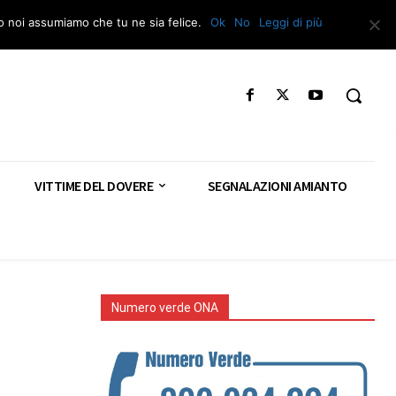
Segnala – Repac
to noi assumiamo che tu ne sia felice.
Ok
No
Leggi di più
VITTIME DEL DOVERE
SEGNALAZIONI AMIANTO
Numero verde ONA