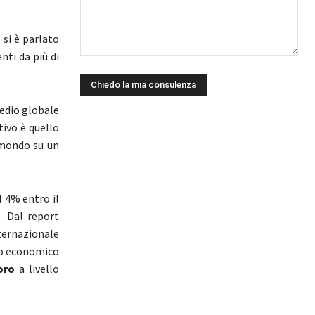
, si è parlato
nti da più di
edio globale
tivo è quello
 mondo su un
l 4% entro il
. Dal report
ternazionale
po economico
oro
a livello