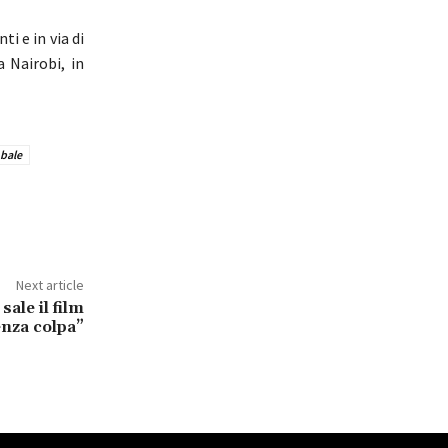
i e in via di
 Nairobi, in
bale
Next article
sale il film
nza colpa”