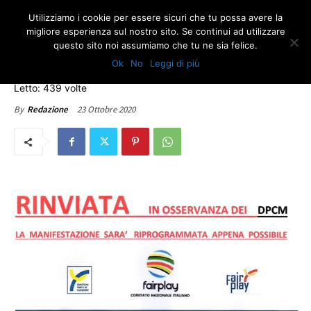
Utilizziamo i cookie per essere sicuri che tu possa avere la
migliore esperienza sul nostro sito. Se continui ad utilizzare
questo sito noi assumiamo che tu ne sia felice.
ULTIME NOTIZIE
Ok
No
Leggi di più
Rinvio Fair Play Day 2020
Letto: 439 volte
23 Ottobre 2020
By
Redazione